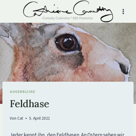
Zum
Inhalt
springen
AUGENBLICKE
Feldhase
Von
Cat
5. April 2021
Jeder kennt ihn, den Feldhasen. An Ostern sehen wir