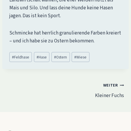
Landwirtschaft wählen, die eher Weiden nutzt als
Mais und Silo. Und lass deine Hunde keine Hasen
jagen. Das ist kein Sport.
Schmincke hat herrlich granulierende Farben kreiert
– und ich habe sie zu Ostern bekommen.
Schlagworte:
#
Feldhase
#
Hase
#
Ostern
#
Wiese
Beitragsnavigation
WEITER
Kleiner Fuchs