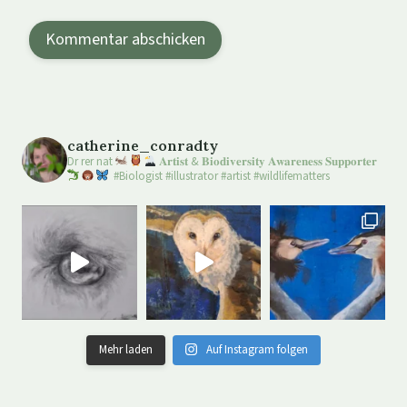
catherine_conradty
Dr rer nat
𝐀𝐫𝐭𝐢𝐬𝐭 & 𝐁𝐢𝐨𝐝𝐢𝐯𝐞𝐫𝐬𝐢𝐭𝐲 𝐀𝐰𝐚𝐫𝐞𝐧𝐞𝐬𝐬 𝐒𝐮𝐩𝐩𝐨𝐫𝐭𝐞𝐫
#Biologist #illustrator #artist #wildlifematters
Mehr laden
Auf Instagram folgen