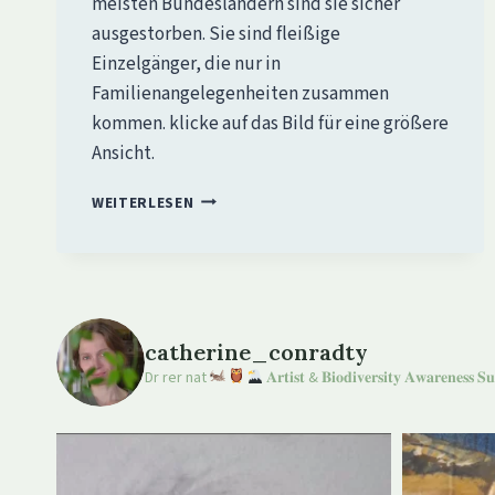
meisten Bundesländern sind sie sicher
ausgestorben. Sie sind fleißige
Einzelgänger, die nur in
Familienangelegenheiten zusammen
kommen. klicke auf das Bild für eine größere
Ansicht.
FELDHAMSTER
WEITERLESEN
catherine_conradty
Dr rer nat
𝐀𝐫𝐭𝐢𝐬𝐭 & 𝐁𝐢𝐨𝐝𝐢𝐯𝐞𝐫𝐬𝐢𝐭𝐲 𝐀𝐰𝐚𝐫𝐞𝐧𝐞𝐬𝐬 𝐒𝐮