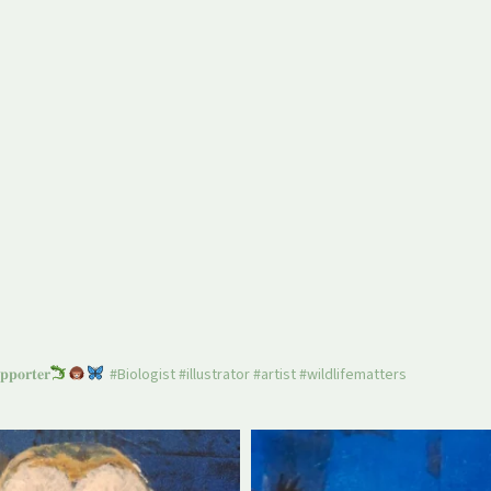
𝐩𝐩𝐨𝐫𝐭𝐞𝐫
#Biologist #illustrator #artist #wildlifematters